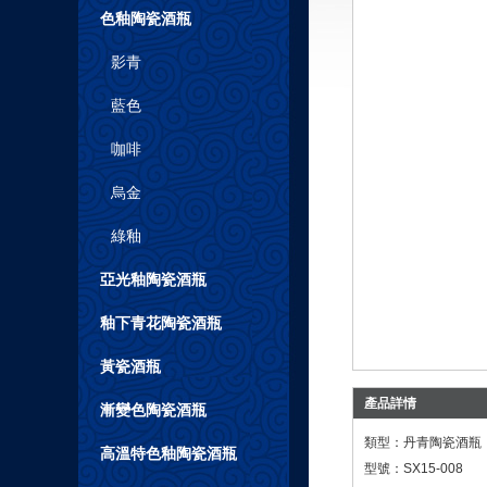
色釉陶瓷酒瓶
影青
藍色
咖啡
烏金
綠釉
亞光釉陶瓷酒瓶
釉下青花陶瓷酒瓶
黃瓷酒瓶
產品詳情
漸變色陶瓷酒瓶
類型：丹青陶瓷酒瓶
高溫特色釉陶瓷酒瓶
型號：SX15-008