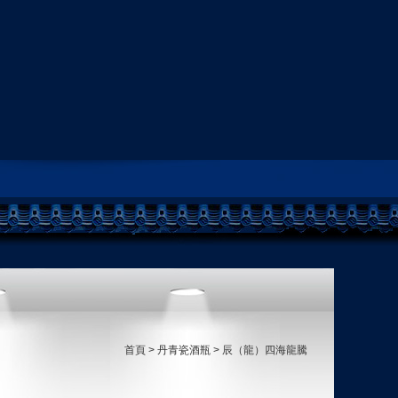
首頁
>
丹青瓷酒瓶
 > 辰（龍）四海龍騰