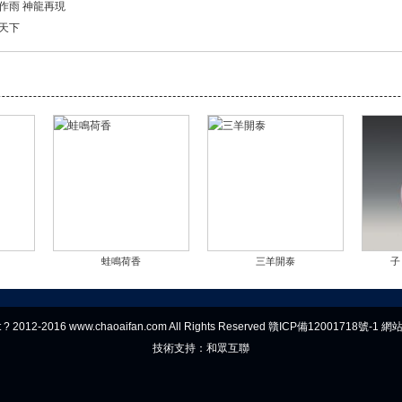
作雨 神龍再現
天下
蛙鳴荷香
三羊開泰
子
t ? 2012-2016 www.chaoaifan.com All Rights Reserved
贛ICP備12001718號-1
網
技術支持：和眾互聯