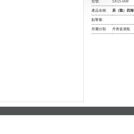
型號:
SX15-008
產品名稱:
辰（龍）四海
點擊量:
所屬分類:
丹青瓷酒瓶