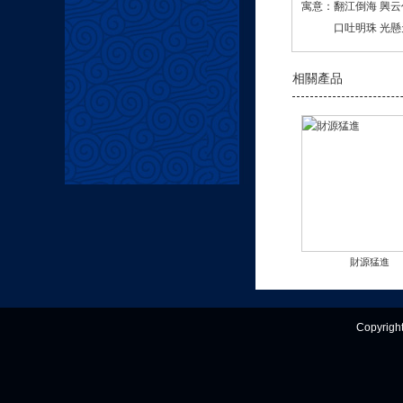
寓意：翻江倒海 興云
 口吐明珠 光懸
相關產品
財源猛進
Copyrigh