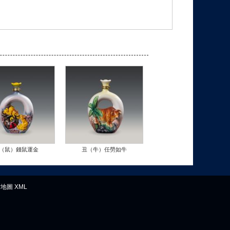
（鼠）錢鼠運金
丑（牛）任勞如牛
站地圖
XML