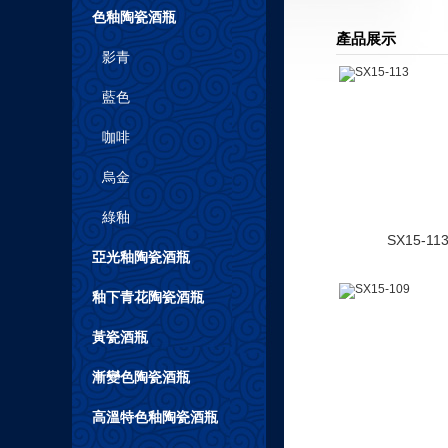
色釉陶瓷酒瓶
產品展示
影青
藍色
咖啡
烏金
綠釉
SX15-11
亞光釉陶瓷酒瓶
釉下青花陶瓷酒瓶
黃瓷酒瓶
漸變色陶瓷酒瓶
高溫特色釉陶瓷酒瓶