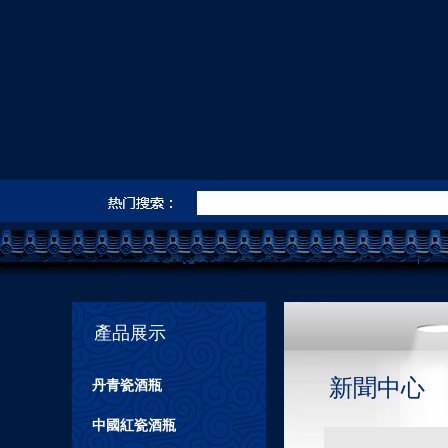
產品展示
新聞中心
丹青瓷酒瓶
中國紅瓷酒瓶